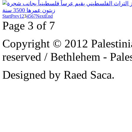
Start
Prev
1
2
3
4
5
6
7
Next
End
Page 3 of 7
Copyright © 2012 Palestinia
reserved /
Bethlehem - Pale
Designed by Raed Saca.